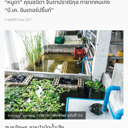
“หนูดา” คุณชนิดา จินดาปราณีกุล ทายาทคนเก่ง
“บี.เค. อินเตอร์ปริ้นท์”
2 พฤศจิกายน 2017
Industrial Spending
,
วารสารการพิมพ์ไทย ฉบับที่ 114
สมุยอักษร การบำบัดน้ำเสีย