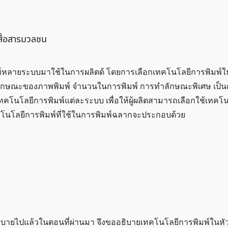
สื่อสารมวลชน
หลายระบบมาใช้ในการผลิตด้ โดยการเลือกเทคโนโลยีการพิมพ์ใ
 ลักษณะของภาพพิมพ์ จำนวนในการพิมพ์ การทำลักษณะพิเศษ เป็นต้
คโนโลยีการพิมพ์แต่ละระบบ เพื่อให้ผู้ผลิตสามารถเลือกใช้เทคโ
โนโลยีการพิมพ์ที่ใช้ในการพิมพ์ฉลากจะประกอบด้วย
ิบายไปแล้วในตอนที่ผ่านมา จึงขออธิบายเทคโนโลยีการพิมพ์ในหัวข