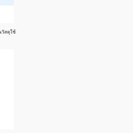
ัสดุใช้