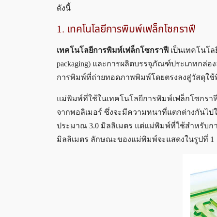
ดังนี้
1. เทคโนโลยีการพิมพ์เฟล็กโซกราฟี
เทคโนโลยีการพิมพ์เฟล็กโซกราฟี
เป็นเทคโนโลยี
packaging) และการผลิตบรรจุภัณฑ์ประเภทกล่องล
การพิมพ์ที่ถ่ายทอดภาพพิมพ์โดยตรงลงสู่วัสดุใช้พ
แม่พิมพ์ที่ใช้ในเทคโนโลยีการพิมพ์เฟล็กโซกราฟี 
จากพอลิเมอร์ ซึ่งจะมีความหนาที่แตกต่างกันไป
ประมาณ 3.0 มิลลิเมตร แต่แม่พิมพ์ที่ใช้สำหร
มิลลิเมตร ลักษณะของแม่พิมพ์จะแสดงในรูปที่ 1