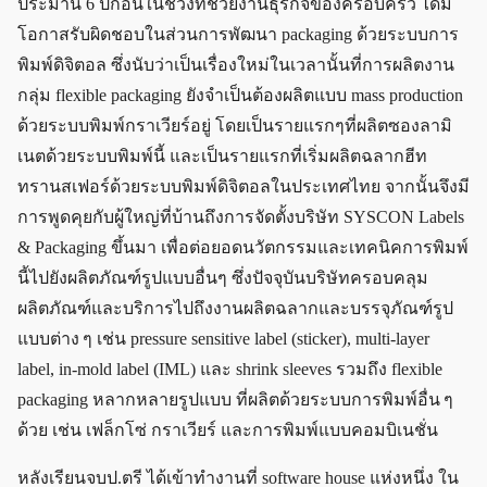
ประมาน 6 ปีก่อนในช่วงที่ช่วยงานธุรกิจของครอบครัว ได้มี
โอกาสรับผิดชอบในส่วนการพัฒนา packaging ด้วยระบบการ
พิมพ์ดิจิตอล ซึ่งนับว่าเป็นเรื่องใหม่ในเวลานั้นที่การผลิตงาน
กลุ่ม flexible packaging ยังจำเป็นต้องผลิตแบบ mass production
ด้วยระบบพิมพ์กราเวียร์อยู่ โดยเป็นรายแรกๆที่ผลิตซองลามิ
เนตด้วยระบบพิมพ์นี้ และเป็นรายแรกที่เริ่มผลิตฉลากฮีท
ทรานสเฟอร์ด้วยระบบพิมพ์ดิจิตอลในประเทศไทย จากนั้นจึงมี
การพูดคุยกับผู้ใหญ่ที่บ้านถึงการจัดตั้งบริษัท SYSCON Labels
& Packaging ขึ้นมา เพื่อต่อยอดนวัตกรรมและเทคนิคการพิมพ์
นี้ไปยังผลิตภัณฑ์รูปแบบอื่นๆ ซึ่งปัจจุบันบริษัทครอบคลุม
ผลิตภัณฑ์และบริการไปถึงงานผลิตฉลากและบรรจุภัณฑ์รูป
แบบต่าง ๆ เช่น pressure sensitive label (sticker), multi-layer
label, in-mold label (IML) และ shrink sleeves รวมถึง flexible
packaging หลากหลายรูปแบบ ที่ผลิตด้วยระบบการพิมพ์อื่น ๆ
ด้วย เช่น เฟล็กโซ่ กราเวียร์ และการพิมพ์แบบคอมบิเนชั่น
หลังเรียนจบป.ตรี ได้เข้าทำงานที่ software house แห่งหนึ่ง ใน