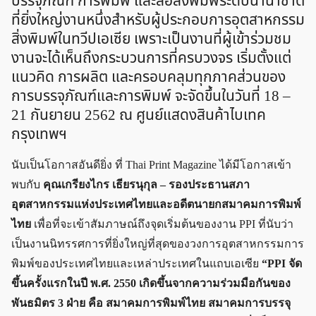
บรรจุภัณฑ์ การพิมพ์ และสื่อสิ่งพิมพ์ระดับนานาชาติ
ที่ยิ่งใหญ่งานหนึ่งสำหรับผู้ประกอบการอุตสาหกรรม
สิ่งพิมพ์ในทวีปเอเซีย เพราะเป็นงานที่ผู้เข้าร่วมชม
งานจะได้เห็นถึงกระบวนการที่ครบวงจร เริ่มตั้งแต่
แนวคิด การผลิต และครอบคลุมทุกภาคส่วนของ
การบรรจุภัณฑ์และการพิมพ์ จะจัดขึ้นในวันที่ 18 –
21 กันยายน 2562 ณ ศูนย์แสดงสินค้าไบเทค
กรุงเทพฯ
นับเป็นโอกาสอันดียิ่ง ที่ Thai Print Magazine ได้มีโอกาสเข้า
พบกับ
คุณเกรียงไกร เธียรนุกุล – รองประธานสภา
อุตสาหกรรมแห่งประเทศไทยและอดีตนายกสมาคมการพิมพ์
ไทย
เพื่อที่จะเข้าสัมภาษณ์ถึงจุดเริ่มต้นของงาน PPI ที่นับว่า
เป็นงานนิทรรศการที่ยิ่งใหญ่ที่สุดของวงการอุตสาหกรรมการ
พิมพ์ของประเทศไทยและเหล่าประเทศในแถบเอเซีย
“PPI จัด
ขึ้นครั้งแรกในปี พ.ศ. 2550 เกิดขึ้นจากความร่วมมือกันของ
พันธมิตร 3 ฝ่าย คือ สมาคมการพิมพ์ไทย สมาคมการบรรจุ