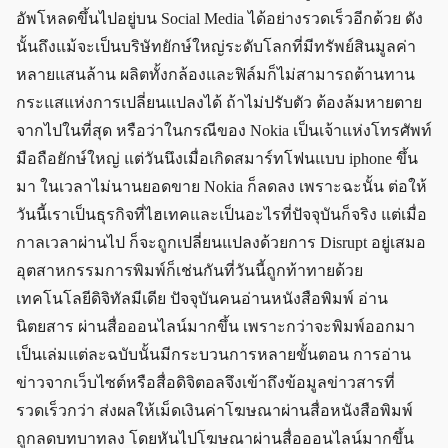
อัพโหลดขึ้นไปอยู่บน Social Media ได้อย่างรวดเร็วอีกด้วย ดัง
นั้นถึงแม้จะเป็นบริษัทยักษ์ใหญ่ระดับโลกที่มีทรัพย์สินมูลค่า
หลายแสนล้าน ผลิตทั้งกล้องและฟิล์มก็ไม่สามารถต้านทาน
กระแสแห่งการเปลี่ยนแปลงได้ ถ้าไม่ปรับตัว ต้องล้มหายตาย
จากไปในที่สุด หรือว่าในกรณีของ Nokia เป็นเจ้าแห่งโทรศัพท์
มือถือยักษ์ใหญ่ แต่วันนึงเมื่อเกิดสมาร์ทโฟนแบบ iphone ขึ้น
มา ในเวลาไม่นานยอดขาย Nokia ก็ลดลง เพราะฉะนั้น ต่อให้
วันนี้เราเป็นธุรกิจที่ไฮเทคและเป็นอะไรที่ปัจจุบันก็จริง แต่เมื่อ
กาลเวลาผ่านไป ก็จะถูกเปลี่ยนแปลงด้วยการ Disrupt อยู่เสมอ
อุตสาหกรรมการพิมพ์ก็เช่นกันที่วันนี้ถูกท้าทายด้วย
เทคโนโลยีดิจิทัลมีเดีย ปัจจุบันคนอ่านหนังสือพิมพ์ อ่าน
นิตยสาร ผ่านสื่อออนไลน์มากขึ้น เพราะกว่าจะพิมพ์ออกมา
เป็นเล่มแต่ละฉบับนั้นมีกระบวนการหลายขั้นตอน การอ่าน
ข่าวจากเว็บไซต์หรือสื่อดิจิตอลจึงเข้าถึงข้อมูลข่าวสารที่
รวดเร็วกว่า ส่งผลให้เม็ดเงินค่าโฆษณาผ่านสื่อหนังสือพิมพ์
ถูกลดบทบาทลง โดยหันไปโฆษณาผ่านสื่อออนไลน์มากขึ้น