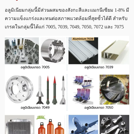
อลูมิเนียมกลุ่มนี้มีส่วนผสมของสังกะสีและแมกนีเซียม 1-8% มี
ความแข็งแกร่งและทนต่อสภาพแวดล้อมที่สุดขั้วได้ดี สำหรับ
เกรดในกลุ่มนี้ได้แก่ 7005, 7039, 7049, 7050, 7072 และ 7075