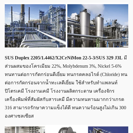
SUS Duplex 2205/1.4462/X2CrNiMon 22-5-3/SUS 329 J3L
มี
ส่วนผสมของโครเมียม 22%, Molybdenum 3%, Nickel 5-6%
ทนทานต่อการกัดกร่อนดีเยี่ยม ทนกรดคลอไรด์ (Chloride) ทน
ต่อการกัดกร่อนจากน้ำทะเลดีเยี่ยม ใช้สำหรับทำแพลนท์
ปิโตรเคมี โรงงานเคมี โรงงานผลิตกระดาษ เครื่องจักร
เครื่องพิมพ์ที่สัมผัสกับสารเคมี มีความทนทานมากกว่าเกรด
316 สามารถรักษาความแข็งได้ดี ทนความร้อนสูงไม่เกิน 300
องศาเซลเซียส