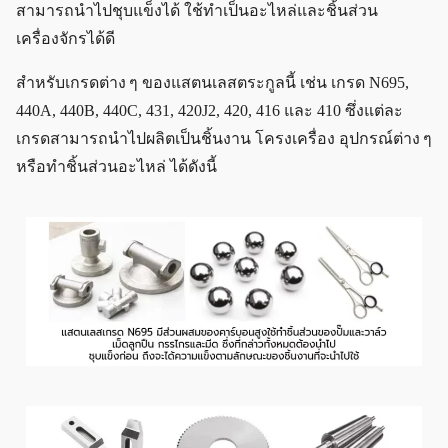
สามารถนำไปชุบแข็งได้ ใช้ทำเป็นอะไหล่และชิ้นส่วน
เครื่องจักรได้ดี
สำหรับเกรดต่าง ๆ ของแสตนเลสตระกูลนี้ เช่น เกรด N695,
440A, 440B, 440C, 431, 420J2, 420, 416 และ 410 ซึ่งแต่ละ
เกรดสามารถนำไปผลิตเป็นชิ้นงาน โครงเครื่อง อุปกรณ์ต่าง ๆ
หรือทำชิ้นส่วนอะไหล่ ได้ดังนี้