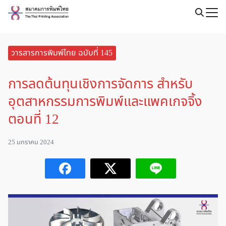
Skip
to
Search
content
for:
วารสารการพิมพ์ไทย ฉบับที่ 145
การลดต้นทุนเชิงการจัดการ สำหรับ
อุตสาหกรรมการพิมพ์และแพคเกจจิ้ง
ตอนที่ 12
25 มกราคม 2024