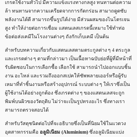
เกรดใช้งานทั่วไป มีความแข็งแรงทางกลสูง ทนทานต่อความ
ล้า ทนทานจากความเครียดจากการกัดกร่อน สามาถดูดซับ
พลังงานได้ดี สามารถขึ้นรูปได้ง่าย มีส่วนผสมของไนโตรเจน
สูง ทำให้ง่ายต่อการเชื่อม แสตนเลสเกรดนี้เหมาะใช้ทำท่อ
ข้อต่อส่งเคมีในโรงงานต่างๆ ถังกักเก็บเคมี เป็นต้น
สำหรับบทความเกี่ยวกับแสตนเลสตามตระกูลต่าง ๆ 4 ตระกูล
และเกรดต่าง ๆ ตามที่กล่าวมา เป็นเนื้อหาฉบับย่อที่ผู้ที่มีหน้าที่
รับผิดชอบในการเลือกซื้อ เลือกใช้ สามารถนำไปออกแบบชิ้น
งาน อะไหล่ และรวมถึงออกสเปคให้ซัพพลายเออร์หรือผู้รับ
เหมาที่ทำชิ้นงานหรือสร้างอุปกรณ์ ระบบต่าง ๆ ให้เราซึ่งเป็น
ผู้ใช้งานได้อย่างถูกต้อง ซึ่งเกรดต่าง ๆ ของแสตนเลสจะถูก
พิมพ์บนผิวของวัตถุดิบ ไม่ว่าจะเป็นรูปทรงอะไร ซึ่งทางเรา
สามารถตรวจสอบได้
สำหรับวัสดุชนิดต่อไปที่จะอธิบายซึ่งเป็นที่นิยมใช้ในแวดวง
อุตสาหกรรมคือ
อลูมิเนียม (Aluminium)
ซึ่งอลูมิเนียมแบ่ง