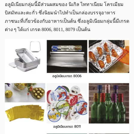
อลูมิเนียมกลุ่มนี้มีส่วนผสมของ นิเกิล ไททาเนียม โครเมียม
บิสมัทและตะกั่ว ซึ่งนิยมนำไปทำเป็นกล่องบรรจุอาหาร
ภาชนะที่เกี่ยวข้องกับอาหารเป็นต้น ซึ่งอลูมิเนียมกลุ่มนี้มีเกรด
ต่าง ๆ ได้แก่ เกรด 8006, 8011, 8079 เป็นต้น