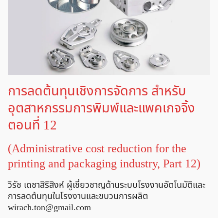
การลดต้นทุนเชิงการจัดการ สำหรับ
อุตสาหกรรมการพิมพ์และแพคเกจจิ้ง
ตอนที่ 12
(Administrative cost reduction for the
printing and packaging industry, Part 12)
วิรัช เดชาสิริสิงห์ ผู้เชี่ยวชาญด้านระบบโรงงานอัตโนมัติและ
การลดต้นทุนในโรงงานและขบวนการผลิต
wirach.ton@gmail.com