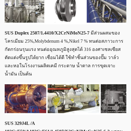
SUS Duplex 2507/1.4410/X2CrNiMoN25-7
มีส่วนผสมของ
โครเมียม 25%,Molybdenum 4 %,Nikel 7 % ทนต่อสภาวะการ
กัดกร่อนรุนแรง ทนต่ออุณหภูมิสูงสุดได้ 316 องศาเซลเซียส
ตัดแต่งขึ้นรูปได้ยาก เชื่อมได้ดี ใช้ทำชิ้นส่วนของปั๊ม วาล์ว
และหอในโรงงานผลิตเคมี กระดาษ น้ำตาล การขุดเจาะ
น้ำมัน เป็นต้น
SUS 329J4L /A