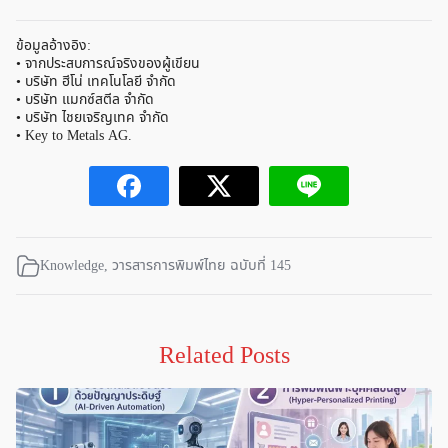
ข้อมูลอ้างอิง:
• จากประสบการณ์จริงของผู้เขียน
• บริษัท ฮีโน่ เทคโนโลยี จำกัด
• บริษัท แมกซ์สตีล จำกัด
• บริษัท ไชยเจริญเทค จำกัด
• Key to Metals AG.
Knowledge
,
วารสารการพิมพ์ไทย ฉบับที่ 145
Related Posts