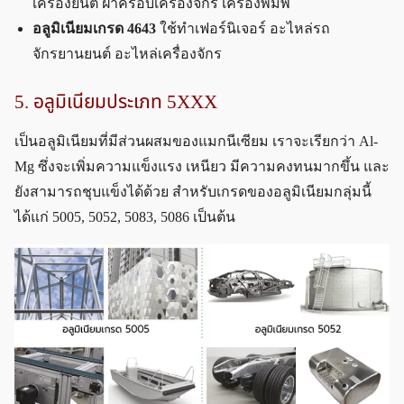
เครื่องยนต์ ฝาครอบเครื่องจักร เครื่องพิมพ์
อลูมิเนียมเกรด 4643
ใช้ทำเฟอร์นิเจอร์ อะไหล่รถ
จักรยานยนต์ อะไหล่เครื่องจักร
5. อลูมิเนียมประเภท 5XXX
เป็นอลูมิเนียมที่มีส่วนผสมของแมกนีเซียม เราจะเรียกว่า Al-
Mg ซึ่งจะเพิ่มความแข็งแรง เหนียว มีความคงทนมากขึ้น และ
ยังสามารถชุบแข็งได้ด้วย สำหรับเกรดของอลูมิเนียมกลุ่มนี้
ได้แก่ 5005, 5052, 5083, 5086 เป็นต้น