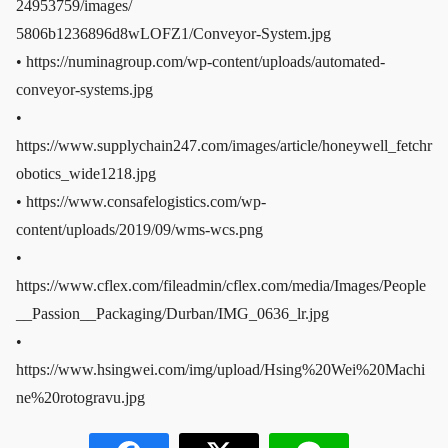
24953759/images/
5806b1236896d8wLOFZ1/Conveyor-System.jpg
• https://numinagroup.com/wp-content/uploads/automated-
conveyor-systems.jpg
•
https://www.supplychain247.com/images/article/honeywell_fetchr
obotics_wide1218.jpg
• https://www.consafelogistics.com/wp-
content/uploads/2019/09/wms-wcs.png
•
https://www.cflex.com/fileadmin/cflex.com/media/Images/People
__Passion__Packaging/Durban/IMG_0636_lr.jpg
•
https://www.hsingwei.com/img/upload/Hsing%20Wei%20Machi
ne%20rotogravu.jpg