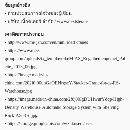
ข้อมูลอ้างอิง
• ตามประสบการณ์จริงของผู้เขียน
• บริษัท เน็กซเตอร์ จำกัด / www.nextster.ne
เครดิตภาพประกอบ
• http://www.me-jan.com/en/mini-load-cranes
• https://www.mias-
group.com/uploads/tx_templavoila/MIAS_Regalbediengeraet_Pal
ette_2013_06.jpg
• https://image.made-in-
china.com/202f0j00unGaOENrgscY/Stacker-Crane-for-as-RS-
Warehouse.jpg
• https://image.made-in-china.com/2f0j00IgDUHwurYdqp/High-
Density-Warehouse-Automatic-Storage-System-with-Shelving-
Rack-AS-RS-.jpg
• https://storage.googleapis.com/wzukusers/user-