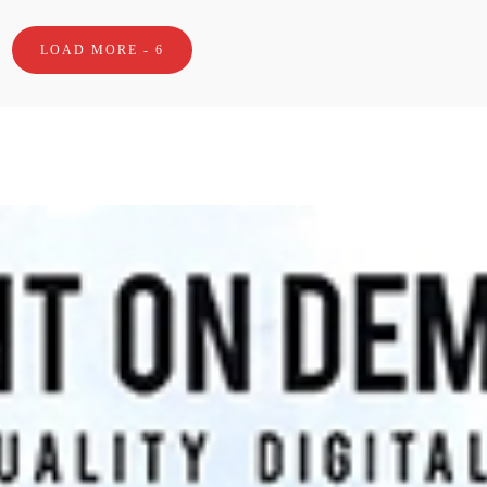
LOAD MORE -
6