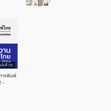
บับที่ 130
ารพิมพ์
2 –