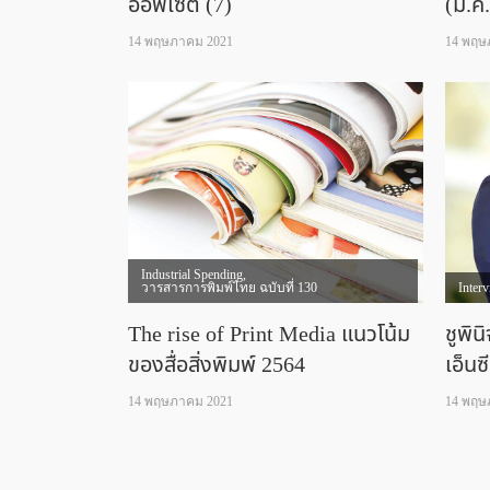
ออฟเซต (7)
(ม.ค.
14 พฤษภาคม 2021
14 พฤษ
Industrial Spending
,
วารสารการพิมพ์ไทย ฉบับที่ 130
Inter
The rise of Print Media แนวโน้ม
ชูพิน
ของสื่อสิ่งพิมพ์ 2564
เอ็นซ
14 พฤษภาคม 2021
14 พฤษ