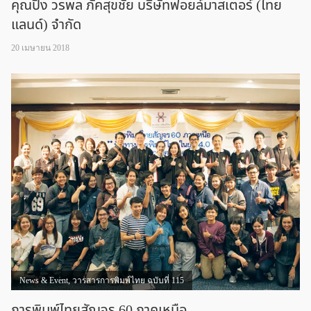
คุณปิง วรพล ภัคสุขชัย บริษัทฟอยล์มาสเตอร์ (ไทย
แลนด์) จำกัด
20 เมษายน 2018
News & Event
,
วารสารการพิมพ์ไทย ฉบับที่ 115
การพิมพ์ไทยสัญจร 60 ภาคเหนือ