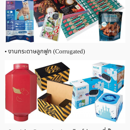
• งานกระดาษลูกฟูก (Corrugated)