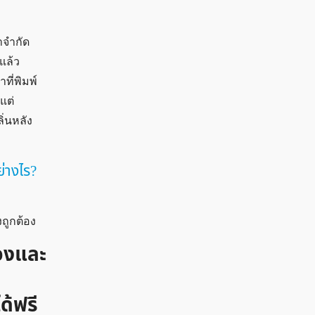
าจำกัด
นแล้ว
ที่พิมพ์
แต่
ิ่นหลัง
่างไร?
ถูกต้อง
ืองและ
ด้ฟรี