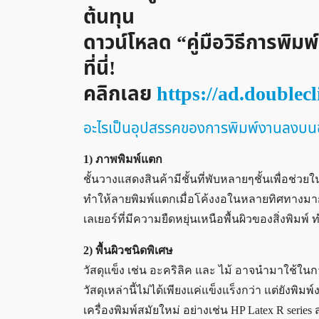
ต้นทุน
ดาวน์โหลด “คู่มือวิธีการพิม
ที่นี่!
คลิกเลย
https://ad.doublec
อะไรเป็นอุปสรรคของการพิมพ์งานลงบนช
1) ภาพพิมพ์แตก
ชั้นวางแสดงสินค้ามีชั้นที่พับหลายๆชั้นเพื่อช่ว
ทำให้ลายพิมพ์แตกเมื่อโค้งงอในหลายทิศทางมากเกิ
เลเยอร์ที่มีความยืดหยุ่นเหนือพื้นผิวของสิ่งพิม
2) พื้นผิวชนิดพิเศษ
วัสดุแข็ง เช่น อะคริลิค และ ไม้ อาจนำมาใช้ในก
วัสดุเหล่านี้ไม่ได้เพียงแค่แข็งแร็งกว่า แต่ยังพ
เครื่องพิมพ์สมัยใหม่ อย่างเช่น HP Latex R seri