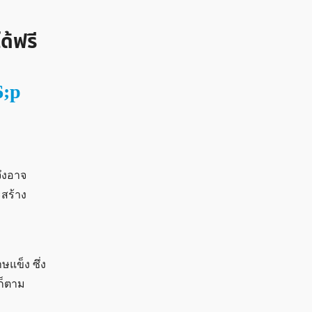
ด้ฟรี
6;p
จึงอาจ
ะสร้าง
ษแข็ง ซึ่ง
รก็ตาม