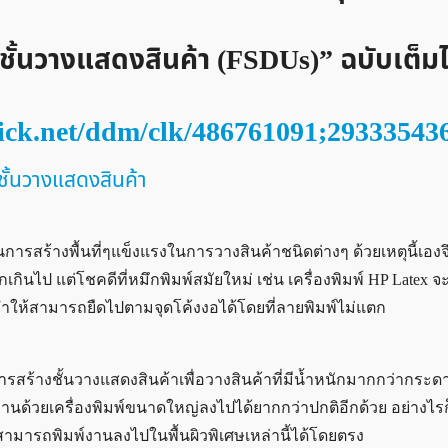
พ์ชั้นวางแสดงสินค้า (FSDUs)” ฉบับเต็มไ
lick.net/ddm/clk/486761091;29333543
ั้นวางแสดงสินค้า
ยในการสร้างพื้นที่ๆแข็งแรงในการวางสินค้าชนิดต่างๆ ด้วยเหตุนี้เอง
นไป แต่โชคดีที่หมึกพิมพ์สมัยใหม่ เช่น เครื่องพิมพ์ HP Latex จ
พ์ ทำให้สามารถยืดไปตามจุดโค้งงอได้โดยที่ลายพิมพ์ไม่แตก
ารสร้างชั้นวางแสดงสินค้าเพื่อวางสินค้าที่มีน้ำหนักมากกว่ากระดา
ิมพ์งานด้วยเครื่องพิมพ์ขนาดใหญ่ลงไปได้ยากกว่าปกติอีกด้วย อย่างไ
es สามารถพิมพ์งานลงไปในพื้นผิวพิเศษเหล่านี้ได้โดยตรง