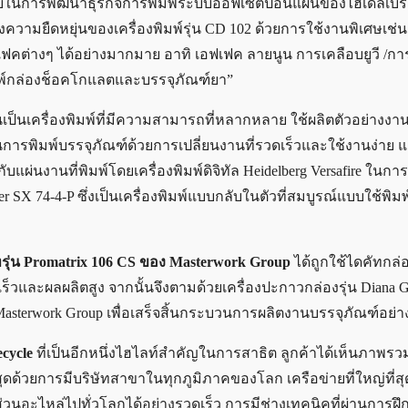
ชอบในการพัฒนาธุรกิจการพิมพ์ระบบออฟเซตป้อนแผ่นของไฮเดลเบิร์
นถึงความยืดหยุ่นของเครื่องพิมพ์รุ่น CD 102 ด้วยการใช้งานพิเศษเช่
เฟคต่างๆ ได้อย่างมากมาย อาทิ เอฟเฟค ลายนูน การเคลือบยูวี /กา
มพ์กล่องช็อคโกแลตและบรรจุภัณฑ์ยา”
เป็นเครื่องพิมพ์ที่มีความสามารถที่หลากหลาย ใช้ผลิตตัวอย่างงา
ในการพิมพ์บรรจุภัณฑ์ด้วยการเปลี่ยนงานที่รวดเร็วและใช้งานง่าย แ
บกับแผ่นงานที่พิมพ์โดยเครื่องพิมพ์ดิจิทัล Heidelberg Versafire ในกา
r SX 74-4-P ซึ่งเป็นเครื่องพิมพ์แบบกลับในตัวที่สมบูรณ์แบบใช้พิมพ
ัทรุ่น Promatrix 106 CS ของ Masterwork Group
ได้ถูกใช้ไดคัทกล
ร็วและผลผลิตสูง จากนั้นจึงตามด้วยเครื่องปะกาวกล่องรุ่น Diana 
asterwork Group เพื่อเสร็จสิ้นกระบวนการผลิตงานบรรจุภัณฑ์อย่า
cycle
ที่เป็นอีกหนึ่งไฮไลท์สำคัญในการสาธิต ลูกค้าได้เห็นภาพร
ดด้วยการมีบริษัทสาขาในทุกภูมิภาคของโลก เครือข่ายที่ใหญ่ที่สุด
ส่วนอะไหล่ไปทั่วโลกได้อย่างรวดเร็ว การมีช่างเทคนิคที่ผ่านการ