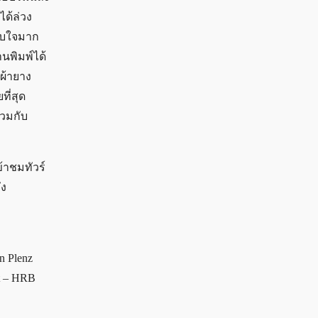
ด้ล่วง
ทับใจมาก
นพิมพ์ได้
ผ้ายาง
ที่สุด
่วมกับ
ข้าชมทัวร์
ึง
n Plenz
ht – HRB