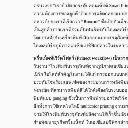
ครบวงจร “เรากำลังยกระดับคอนเซ็ปต์ Smart Pri
ความต้องการของลูกค้าด้วยการผลิตกล่องแบบครบว
คลาวด์ของเราที่เรียกว่า
“Boxuni”
ซึ่งเปิดตัวเมื่อเ
เป็นลูกค้ารายแรกที่ร่วมเป็นพันธิตรกับไฮเดลเบิ
โดยตรงทั้งกับเครื่องพิมพ์ นักออกแบบบรรจุภัณฑ์แ
ไฮเดลเบิร์กภูมิภาคเอเชียแปซิฟิกกล่าวในระหว่า
พริ้นเน็คท์เวิร์คโฟลว์ (Prinect workflow) เป็น
วันงาน “โรงพิมพ์บรรจุภัณฑ์จากภูมิภาคเอเชียแ
เบิร์ก ไฮไลท์สำคัญในงาน ได้แก่ การออกแบบกล่อ
ประทับใจพร้อมเอฟเฟคของกระบวนการหลังพิมพ์ เช่น
Versafire ที่สามารถพิมพ์สีได้ใกล้เคียงกับร
พิมพ์แบบ ganging ซึ่งเป็นการพิมพ์รวมอาร์ตเวิ
อีกทั้งการใช้เทคโนโลยี multicolor printing งานย
ช่วยให้โรงพิมพ์บรรจุภัณฑ์ผลิตงานได้เร็วขึ้น อั
ฝ่ายพัฒนาธุรกิจพริ้นเน็คท์ ในเอเชียแปซิฟิกกล่าว