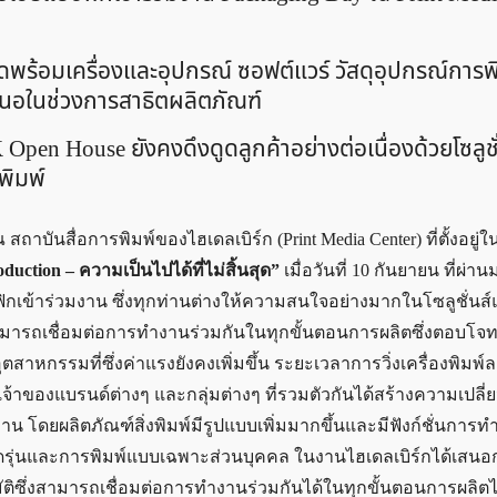
ุดพร้อมเครื่องและอุปกรณ์ ซอฟต์แวร์ วัสดุอุปกรณ์การพ
นอในช่วงการสาธิตผลิตภัณฑ์
en House ยังคงดึงดูดลูกค้าอย่างต่อเนื่องด้วยโซลูชั่
พิมพ์
ถาบันสื่อการพิมพ์ของไฮเดลเบิร์ก (Print Media Center) ที่ตั้งอยู่ใ
duction – ความเป็นไปได้ที่ไม่สิ้นสุด”
เมื่อวันที่ 10 กันยายน ที่ผ่าน
ฟิกเข้าร่วมงาน ซึ่งทุกท่านต่างให้ความสนใจอย่างมากในโซลูชั่นส
สามารถเชื่อมต่อการทำงานร่วมกันในทุกขั้นตอนการผลิตซึ่งตอบโจท
สาหกรรมที่ซึ่งค่าแรงยังคงเพิ่มขึ้น ระยะเวลาการวิ่งเครื่องพิมพ์
จ้าของแบรนด์ต่างๆ และกลุ่มต่างๆ ที่รวมตัวกันได้สร้างความเปลี
 โดยผลิตภัณฑ์สิ่งพิมพ์มีรูปแบบเพิ่มมากขึ้นและมีฟังก์ชั่นการท
นดรุ่นและการพิมพ์แบบเฉพาะส่วนบุคคล ในงานไฮเดลเบิร์กได้เสนอก
ติซึ่งสามารถเชื่อมต่อการทำงานร่วมกันได้ในทุกขั้นตอนการผลิตไ