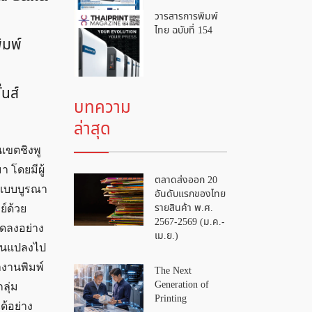
วารสารการพิมพ์
ไทย ฉบับที่ 154
ิมพ์
นส์
บทความ
ล่าสุด
นเขตชิงพู
มา โดยมีผู้
ตลาดส่งออก 20
์แบบบูรณา
อันดับแรกของไทย
รายสินค้า พ.ศ.
ย์ด้วย
2567-2569 (ม.ค.-
ลดลงอย่าง
เม.ย.)
่ยนแปลงไป
ำงานพิมพ์
The Next
Generation of
ลุ่ม
Printing
ด้อย่าง