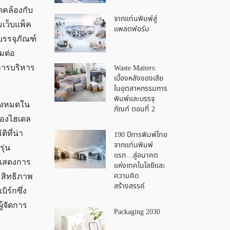
ดคล้องกับ
จากแท่นพิมพ์สู่
มเว็บแพ็ค
แพลตฟอร์ม
งบรรจุภัณฑ์
มต่อ
Waste Matters:
ารบริหาร
เบื้องหลังของเสีย
ในอุตสาหกรรมการ
พิมพ์และบรรจุ
ั้งหมดใน
ภัณฑ์ ตอนที่ 2
ของไฮเดล
ิที่น่า
190 ปีการพิมพ์ไทย
จากแท่นพิมพ์
ุ่น
แรก…สู่อนาคต
ดแสดงการ
แห่งเทคโนโลยีและ
ความคิด
ะสิทธิภาพ
สร้างสรรค์
ิร์กซึ่ง
ู้จัดการ
Packaging 2030