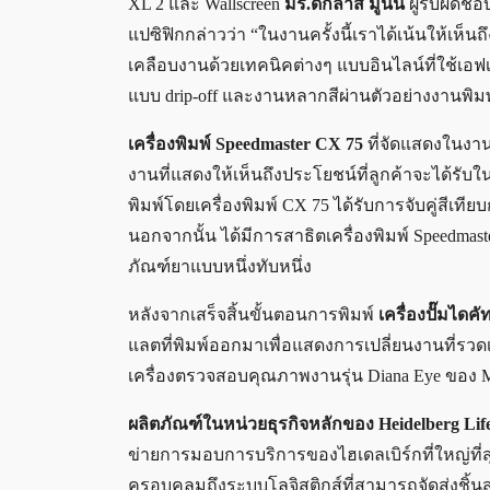
XL 2 และ Wallscreen
มร.ดั๊กลาส มูนนี่
ผู้รับผิด
แปซิฟิกกล่าวว่า “ในงานครั้งนี้เราได้เน้นให้เห็
เคลือบงานด้วยเทคนิคต่างๆ แบบอินไลน์ที่ใช้เอฟ
แบบ drip-off และงานหลากสีผ่านตัวอย่างงานพิ
เครื่องพิมพ์ Speedmaster CX 75
ที่จัดแสดงในงาน
งานที่แสดงให้เห็นถึงประโยชน์ที่ลูกค้าจะได้รับ
พิมพ์โดยเครื่องพิมพ์ CX 75 ได้รับการจับคู่สีเทีย
นอกจากนั้น ได้มีการสาธิตเครื่องพิมพ์ Speedmaste
ภัณฑ์ยาแบบหนึ่งทับหนึ่ง
หลังจากเสร็จสิ้นขั้นตอนการพิมพ์
เครื่องปั๊มไดค
แลตที่พิมพ์ออกมาเพื่อแสดงการเปลี่ยนงานที่รวดเ
เครื่องตรวจสอบคุณภาพงานรุ่น Diana Eye ของ M
ผลิตภัณฑ์ในหน่วยธุรกิจหลักของ Heidelberg Life
ข่ายการมอบการบริการของไฮเดลเบิร์กที่ใหญ่ที่สุ
ครอบคลุมถึงระบบโลจิสติกส์ที่สามารถจัดส่งชิ้น