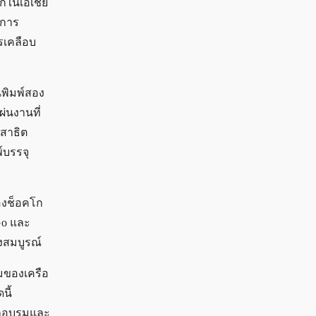
กในเอเชีย
นการ
รเคลือบ
นพิมพ์สอง
ผ่นงานที่
รสาธิต
์บรรจุ
่องช็อคโก
Go และ
งสมบูรณ์
วมของเครือ
นี้
ฝึกอบรมและ