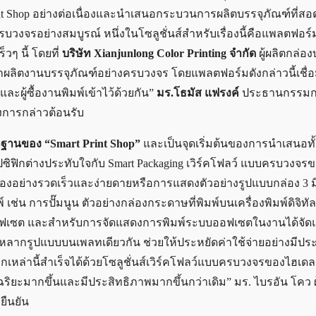
nt Shop อย่างต่อเนื่องและนำเสนอกระบวนการผลิตบรรจุภัณฑ์ที่สอ
งจรอย่างสมบูรณ์ หนึ่งในโซลูชั่นส์สำหรับเรื่องนี้คือแพลตฟอร์
ร็วๆ นี้ โดยที่
บริษัท Xianjunlong Color Printing จำกัด
ผู้ผลิตกล่อ
ร์กผลิตงานบรรจุภัณฑ์อย่างครบวงจร โดยแพลตฟอร์มดังกล่าวนี้เชื่อ
ละผู้ซื้องานพิมพ์เข้าไว้ด้วยกัน”
มร.โธมัส แฟรงค์
ประธานกรรมก
งการกล่าวต้อนรับ
รากฐานของ “Smart Print Shop”
และเป็นจุดเริ่มต้นของการนำเสนอท
ปซิฟิกต่างประทับใจกับ Smart Packaging เวิร์คโฟลว์ แบบครบวงจร
งอย่างรวดเร็วและง่ายดายหรือการแสดงตัวอย่างรูปแบบกล่อง 3 มิต
 การปั๊มนูน ตัวอย่างกล่องกระดาษที่พิมพ์บนเครื่องพิมพ์ดิจิทัลร
ะบบออฟเซต และสำหรับการจัดแสดงการพิมพ์ระบบออฟเซตในงานได้จั
ร์คหลากรูปแบบบนเพลทเดียวกัน ช่วยให้ประหยัดค่าใช้จ่ายอย่างมีปร
ากเหล่านี้สำเร็จได้ด้วยโซลูชั่นส์เวิร์คโฟลว์แบบครบวงจรของไฮเดลเบ
จฉริยะมากขึ้นและมีประสิทธิภาพมากขึ้นกว่าเดิม” มร. ไบรอัน โคว ผ
ยืนยัน