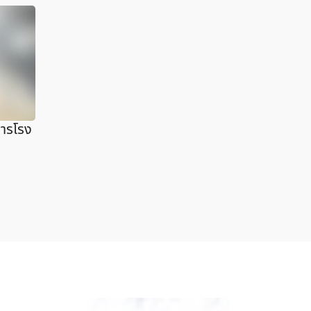
หารโรง