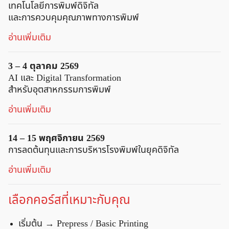
เทคโนโลยีการพิมพ์ดิจิทัล
และการควบคุมคุณภาพทางการพิมพ์
อ่านเพิ่มเติม
3 – 4 ตุลาคม 2569
AI และ Digital Transformation
สำหรับอุตสาหกรรมการพิมพ์
อ่านเพิ่มเติม
14 – 15 พฤศจิกายน 2569
การลดต้นทุนและการบริหารโรงพิมพ์ในยุคดิจิทัล
อ่านเพิ่มเติม
เลือกคอร์สที่เหมาะกับคุณ
เริ่มต้น → Prepress / Basic Printing