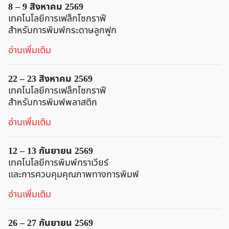
8 – 9 สิงหาคม 2569
เทคโนโลยีการเฟล็กโซกราฟี
สำหรับการพิมพ์กระดาษลูกฟูก
อ่านเพิ่มเติม
22 – 23 สิงหาคม 2569
เทคโนโลยีการเฟล็กโซกราฟี
สำหรับการพิมพ์พลาสติก
อ่านเพิ่มเติม
12 – 13 กันยายน 2569
เทคโนโลยีการพิมพ์กราเวียร์
และการควบคุมคุณภาพทางการพิมพ์
อ่านเพิ่มเติม
26 – 27 กันยายน 2569