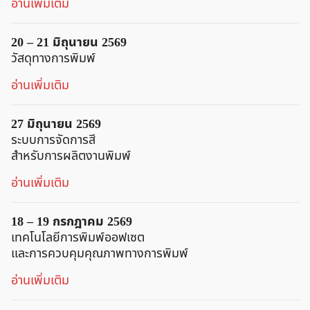
อ่านเพิ่มเติม
20 – 21 มิถุนายน 2569
วัสดุทางการพิมพ์
อ่านเพิ่มเติม
27 มิถุนายน 2569
ระบบการจัดการสี
สำหรับการผลิตงานพิมพ์
อ่านเพิ่มเติม
18 – 19 กรกฎาคม 2569
เทคโนโลยีการพิมพ์ออฟเซต
และการควบคุมคุณภาพทางการพิมพ์
อ่านเพิ่มเติม