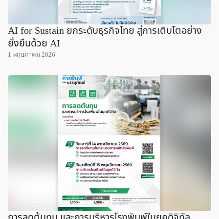
AI for Sustain ยกระดับธุรกิจไทย สู่การเติบโตอย่าง
ยั่งยืนด้วย AI
1 พฤษภาคม 2026
การลดต้นทุน และการบริหารโรงพิมพ์ในยุคดิจิทัล