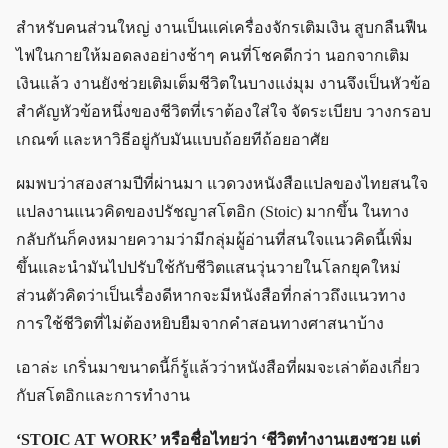
สำหรับคนส่วนใหญ่ งานเป็นแค่เครื่องจักรเติมเงิน สูบกลืนฟืน
ไฟในกายให้มอดลงอย่างช้าๆ คนที่โชคดีกว่า นอกจากเติม
เงินแล้ว งานยังช่วยเติมเต็มชีวิตในบางแง่มุม งานจึงเป็นหัวข้อ
สำคัญหัวข้อหนึ่งของชีวิตที่เราต้องใส่ใจ จัดระเบียบ วางกรอบ
เกณฑ์ และหาวิธีอยู่กับมันแบบถ้อยทีถ้อยอาศัย
ผมพบว่าสองสามปีที่ผ่านมา แวดวงหนังสือแปลของไทยสนใจ
แปลงานแนวคิดของปรัชญาสโตอิก (Stoic) มากขึ้น ในทาง
กลับกันก็คงหมายความว่ามีกลุ่มผู้อ่านที่สนใจแนวคิดนี้เพิ่ม
ขึ้นและนำมันไปปรับใช้กับชีวิตแสนวุ่นวายในโลกยุคใหม่
ส่วนตัวคิดว่าเป็นเรื่องดีหากจะมีหนังสือที่กล่าวถึงแนวทาง
การใช้ชีวิตที่ไม่ต้องหยิบยืมจากคำสอนทางศาสนาบ้าง
เอาล่ะ เกริ่นมาขนาดนี้ก็รู้แล้วว่าหนังสือที่ผมจะเล่าต้องเกี่ยว
กับสโตอิกและการทำงาน
‘STOIC AT WORK’ หรือชื่อไทยว่า ‘ชีวิตทำงานเฮงซวย แต่