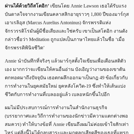
ผ่านได้ด้วยวิถีสโตอิก’
เขียนโดย Annie Lawson เธอได้รับแรง
บันดาลใจจากงานเขียนคลาสสิกอายุราวๆ 1,800 ปีของมาร์กุส
เอาเรลิอุส (Marcus Aurelius Antoninus) จักรพรรดิแห่ง
จักรวรรดิโรมันผู้มีชื่อเสียงและใช่ครับ เขาเป็นสโตอิก งานดัง
กล่าวชื่อว่า Meditation ถูกแปลเป็นภาษาไทยแล้วในชื่อ ‘เมื่อ
จักรพรรดิพินิจชีวิต’
Annie นำบันทึกที่จริงๆ แล้วมาร์กุสตั้งใจเขียนเพื่อเตือนสติตัว
เอง มากกว่าจะเขียนให้คนอื่นอ่าน บังเอิญว่างานของเขาดัน
ตกทอดมาถึงปัจจุบัน เธอตกผลึกออกมาเป็นกฎ 49 ข้อเกี่ยวกับ
การทำงานในยุคสมัยใหม่ ยุคหลังโควิด-19 ซึ่งทำให้เส้นแบ่ง
ชีวิตกับการทำงานที่เบลออยู่แล้ว เบลอหนักขึ้นไปอีก
ผมไม่มีประสบการณ์การทำงานในสำนักงานธุรกิจ
(บรรยากาศและวิถีการทำงานของนักข่าวมีความแตกต่างพอ
สมควร) ทำให้บางข้อที่ Annie เขียนถึงผมไม่ค่อยเข้าใจสักเท่า
ไหร่ แต่สิ่งนี้ไม่ได้กลบสาระและมุกตลกเสียดสีของเธอที่แทรก