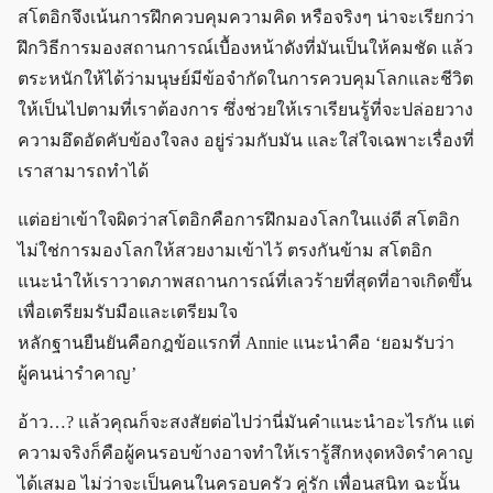
สโตอิกจึงเน้นการฝึกควบคุมความคิด หรือจริงๆ น่าจะเรียกว่า
ฝึกวิธีการมองสถานการณ์เบื้องหน้าดังที่มันเป็นให้คมชัด แล้ว
ตระหนักให้ได้ว่ามนุษย์มีข้อจำกัดในการควบคุมโลกและชีวิต
ให้เป็นไปตามที่เราต้องการ ซึ่งช่วยให้เราเรียนรู้ที่จะปล่อยวาง
ความอึดอัดคับข้องใจลง อยู่ร่วมกับมัน และใส่ใจเฉพาะเรื่องที่
เราสามารถทำได้
แต่อย่าเข้าใจผิดว่าสโตอิกคือการฝึกมองโลกในแง่ดี สโตอิก
ไม่ใช่การมองโลกให้สวยงามเข้าไว้ ตรงกันข้าม สโตอิก
แนะนำให้เราวาดภาพสถานการณ์ที่เลวร้ายที่สุดที่อาจเกิดขึ้น
เพื่อเตรียมรับมือและเตรียมใจ
หลักฐานยืนยันคือกฎข้อแรกที่ Annie แนะนำคือ ‘ยอมรับว่า
ผู้คนน่ารำคาญ’
อ้าว…? แล้วคุณก็จะสงสัยต่อไปว่านี่มันคำแนะนำอะไรกัน แต่
ความจริงก็คือผู้คนรอบข้างอาจทำให้เรารู้สึกหงุดหงิดรำคาญ
ได้เสมอ ไม่ว่าจะเป็นคนในครอบครัว คู่รัก เพื่อนสนิท ฉะนั้น