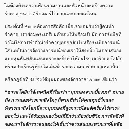
ไม่ต้องคิดเลยว่าเพื่อนร่วมงานและหัวหน้าจะสร้างความ
รำคาญขนาด 7 ริกเตอร์ได้มากและบ่อยแค่ไหน
ประเด็นที่ Annie ต้องการสื่อคือ เมื่อเรายอมรับว่าผู้คนน่า
รำคาญ เราย่อมตระเตรียมตัวเองให้พร้อมรับมือ การรับมือที่
ว่าไม่ใช่การทำตัวน่ารำคาญตอกกลับไปหรือระเบิดอารมณ์
ใส่ แต่เป็นการจัดวางอารมณ์ของเราให้สงบนิ่ง ไม่ตอบสนอง
แบบหุนหันพลันแล่นเพราะจะยิ่งทำให้อะไรๆ เลวร้ายลงไปอีก
พร้อมกับเรียนรู้ที่จะไม่เดินซ้ำรอยความน่ารำคาญเหล่านั้น
หรือกฎข้อที่ 33 ‘จงใช้มุมมองของจักรวาล’ Annie เขียนว่า
“ชาวสโตอิกใช้เทคนิคที่เรียกว่า “มุมมองจากเบื้องบน” หมาย
ถึง การถอยห่างจากสิ่งใดๆ ก็ตามที่ทำให้คุณทุกข์ใจและ
พิจารณาถึงโลกนี้จากมุมมองที่สูงกว่าเพื่อขจัดเรื่องไร้สาระ
ออกไป และได้รับมุมมองใหม่ที่ดีกว่าเกี่ยวกับชีวิต การคิดถึงที่
ของเราในจักรวาลแสดงให้เห็นว่าชารอนและพวกเราที่เหลือ