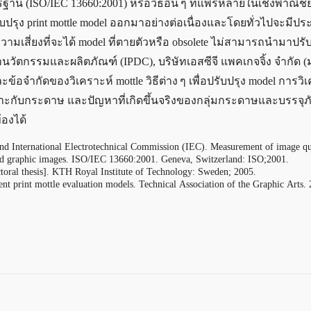
ตรฐาน (ISO/IEC 13660:2001) หรือวิธีอื่น ๆ ที่แพร่หลายในเชิงพาณิชย
รับปรุง print mottle model ออกมาอย่างต่อเนื่องและโดยทั่วไปจะมีป
ึงมีความเสี่ยงที่จะได้ model ที่ตายตัวหรือ obsolete ไม่สามารถนำมาปรั
านวัตกรรมและผลิตภัณฑ์ (IPDC), บริษัทเอสซีจี แพคเกจจิ้ง จำกัด
ะข้อจำกัดของวิเคราะห์ mottle วิธีต่าง ๆ เพื่อปรับปรุง model การวิ
าะกับกระดาษ และปัญหาที่เกิดขึ้นจริงของกลุ่มกระดาษและบรรจุภ
องได้
 and International Electrotechnical Commission (IEC). Measurement of image qu
and graphic images. ISO/IEC 13660:2001. Geneva, Switzerland: ISO;2001.
ctoral thesis]. KTH Royal Institute of Technology: Sweden; 2005.
nt print mottle evaluation models. Technical Association of the Graphic Arts.