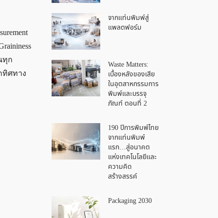
จากแท่นพิมพ์สู่
แพลตฟอร์ม
surement
Graininess
นทุก
Waste Matters:
เบื้องหลังของเสีย
ุกทิศทาง
ในอุตสาหกรรมการ
พิมพ์และบรรจุ
ภัณฑ์ ตอนที่ 2
190 ปีการพิมพ์ไทย
จากแท่นพิมพ์
แรก…สู่อนาคต
แห่งเทคโนโลยีและ
ความคิด
สร้างสรรค์
Packaging 2030