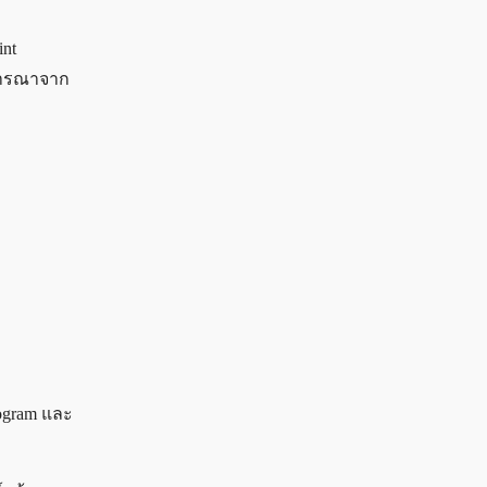
int
พิจารณาจาก
stogram และ