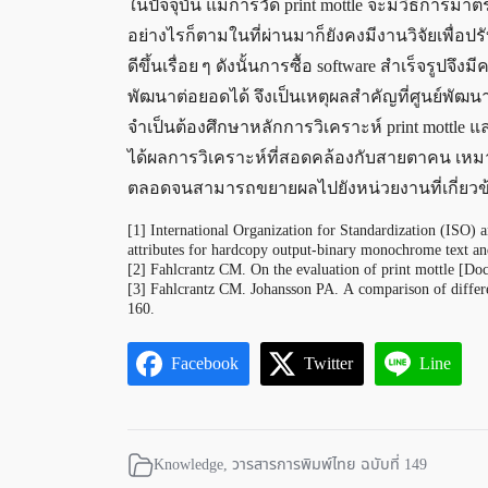
ในปัจจุบัน แม้การวัด print mottle จะมีวิธีการมา
อย่างไรก็ตามในที่ผ่านมาก็ยังคงมีงานวิจัยเพื่อป
ดีขึ้นเรื่อย ๆ ดังนั้นการซื้อ software สำเร็จรูปจ
พัฒนาต่อยอดได้ จึงเป็นเหตุผลสำคัญที่ศูนย์พัฒน
จำเป็นต้องศึกษาหลักการวิเคราะห์ print mottle แล
ได้ผลการวิเคราะห์ที่สอดคล้องกับสายตาคน เหม
ตลอดจนสามารถขยายผลไปยังหน่วยงานที่เกี่ยวข้
[1] International Organization for Standardization (ISO)
attributes for hardcopy output-binary monochrome text 
[2] Fahlcrantz CM. On the evaluation of print mottle [Do
[3] Fahlcrantz CM. Johansson PA. A comparison of differe
160.
Facebook
Twitter
Line
Knowledge
,
วารสารการพิมพ์ไทย ฉบับที่ 149