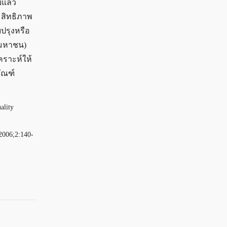
์แล้ว
ระสิทธิภาพ
บปรุงหรือ
 (มหาชน)
เคราะห์ให้
ัณฑ์
ality
 2006;2:140-