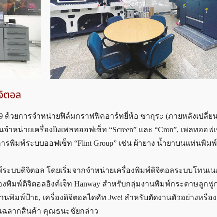
ิจิตอล
2519 ด้วยการจำหน่ายฟิล์มกราฟฟิคอาร์ทยี่ห้อ ซากุระ (ภายหลังเปลี่ยน
นจำหน่ายเครื่องยิงเพลทออฟเซ็ท “Screen” และ “Cron”, เพลทออฟเ
รับการพิมพ์ระบบออฟเซ็ท “Flint Group” เช่น ผ้ายาง น้ำยาบนแท่นพิม
พิมพ์ระบบดิจิตอล โดยเริ่มจากจำหน่ายเครื่องพิมพ์ดิจิตอลระบบโทนเน
รื่องพิมพ์ดิจิตอลอิงค์เจ็ท Hanway สำหรับกลุ่มงานพิมพ์กระดาษลูกฟู
มงานพิมพ์ป้าย, เครื่องดิจิตอลไดคัท Jwei สำหรับตัดงานตัวอย่างหรือ
งานฉลากสินค้า คุณธนะชัยกล่าว