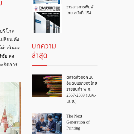
บ
วารสารการพิมพ์
ไทย ฉบับที่ 154
้บริโภค
ลี่ยน ดัง
บทความ
้ดำเนินต่อ
ล่าสุด
ิชัย คง
ละจัดการ
ตลาดส่งออก 20
อันดับแรกของไทย
รายสินค้า พ.ศ.
2567-2569 (ม.ค.-
เม.ย.)
The Next
Generation of
Printing