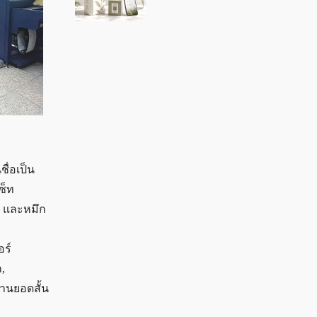
ชื่อเป็น
ซ็ท
พ์ และหมึก
อร์
ก,
งานยอดสั้น