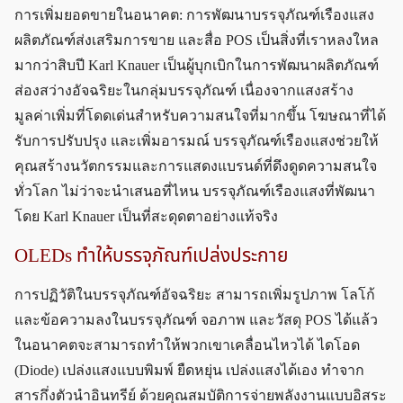
การเพิ่มยอดขายในอนาคต: การพัฒนาบรรจุภัณฑ์เรืองแสง
ผลิตภัณฑ์ส่งเสริมการขาย และสื่อ POS เป็นสิ่งที่เราหลงใหล
มากว่าสิบปี Karl Knauer เป็นผู้บุกเบิกในการพัฒนาผลิตภัณฑ์
ส่องสว่างอัจฉริยะในกลุ่มบรรจุภัณฑ์ เนื่องจากแสงสร้าง
มูลค่าเพิ่มที่โดดเด่นสำหรับความสนใจที่มากขึ้น โฆษณาที่ได้
รับการปรับปรุง และเพิ่มอารมณ์ บรรจุภัณฑ์เรืองแสงช่วยให้
คุณสร้างนวัตกรรมและการแสดงแบรนด์ที่ดึงดูดความสนใจ
ทั่วโลก ไม่ว่าจะนำเสนอที่ไหน บรรจุภัณฑ์เรืองแสงที่พัฒนา
โดย Karl Knauer เป็นที่สะดุดตาอย่างแท้จริง
OLEDs ทำให้บรรจุภัณฑ์เปล่งประกาย
การปฏิวัติในบรรจุภัณฑ์อัจฉริยะ สามารถเพิ่มรูปภาพ โลโก้
และข้อความลงในบรรจุภัณฑ์ จอภาพ และวัสดุ POS ได้แล้ว
ในอนาคตจะสามารถทำให้พวกเขาเคลื่อนไหวได้ ไดโอด
(Diode) เปล่งแสงแบบพิมพ์ ยืดหยุ่น เปล่งแสงได้เอง ทำจาก
สารกึ่งตัวนำอินทรีย์ ด้วยคุณสมบัติการจ่ายพลังงานแบบอิสระ