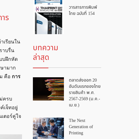
วารสารการพิมพ์
ไทย ฉบับที่ 154
การ
้าเรียนใน
บทความ
ราบรื่น
ล่าสุด
บบฝึกหัด
รักษามาก
ซม คือ
การ
ตลาดส่งออก 20
อันดับแรกของไทย
รายสินค้า พ.ศ.
2567-2569 (ม.ค.-
ไม่ครบ
เม.ย.)
เจ็ทอยู่
เตอร์คู่ใจ
The Next
Generation of
Printing