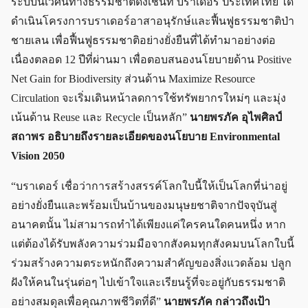
ระบบนิเวศน์ทางธรรมชาติดังเช่นที่ บราเดอร์ ประเทศไทย ได้
ดำเนินโครงการบราเดอร์อาสาอนุรักษ์และฟื้นฟูธรรมชาติป่า
ชายเลน เพื่อฟื้นฟูธรรมชาติอย่างยั่งยืนที่ได้ทำมาอย่างต่อ
เนื่องตลอด 12 ปีที่ผ่านมา เพื่อตอบสนองนโยบายด้าน Positive
Net Gain for Biodiversity ส่วนด้าน Maximize Resource
Circulation จะเริ่มเดินหน้าลดการใช้ทรัพยากรใหม่ๆ และมุ่ง
เน้นด้าน Reuse และ Recycle เป็นหลัก”
นายพรภัค อุไพศิลป์
สถาพร อธิบายถึงรายละเอียดของนโยบาย Environmental
Vision 2050
“บราเดอร์ เชื่อว่าการสร้างสรรค์โลกใบนี้ให้เป็นโลกที่น่าอยู่
อย่างยั่งยืนและพร้อมเป็นบ้านของมนุษยชาติจากปัจจุบันสู่
อนาคตนั้น ไม่สามารถทำได้เพียงแค่ใครคนใดคนหนึ่ง หาก
แต่ต้องได้รับพลังความร่วมมือจากสังคมทุกสังคมบนโลกใบนี้
ร่วมสร้างความตระหนักถึงความสำคัญของสิ่งแวดล้อม ปลูก
ฝังให้คนในรุ่นต่อๆ ไปเข้าใจและเรียนรู้ที่จะอยู่กับธรรมชาติ
อย่างสมดุลเพื่อคุณภาพชีวิตที่ดี”
นายพรภัค กล่าวถึงเป้า