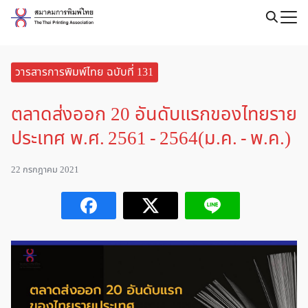
Skip
to
Search
content
for:
วารสารการพิมพ์ไทย ฉบับที่ 131
ตลาดส่งออก 20 อันดับแรกของไทยราย
ประเทศ พ.ศ. 2561 - 2564(ม.ค. - พ.ค.)
22 กรกฎาคม 2021