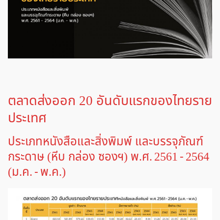
ตลาดส่งออก 20 อันดับแรกของไทยราย
ประเทศ
ประเภทหนังสือและสิ่งพิมพ์ และบรรจุภัณฑ์
กระดาษ (หีบ กล่อง ซองฯ) พ.ศ. 2561 - 2564
(ม.ค. - พ.ค.)