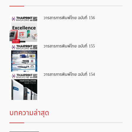
วารสารการพิมพ์ไทย ฉบับที่ 156
วารสารการพิมพ์ไทย ฉบับที่ 155
วารสารการพิมพ์ไทย ฉบับที่ 154
บทความล่าสุด