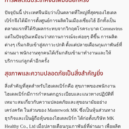
การผลิตในประเทศจีนเพิ่มขึ้นอีกครั้ง
ปัจจุบันนี้ ประเทศจีนนับว่าเป็นตลาดที่ใหญ่ที่สุดของไฮเดล
เบิร์กจึงได้มีการตั้งศูนย์การผลิตในเมืองเซี่ยงไฮ้ อีกทั้งเป็น
ตลาดแรกที่ได้รับผลกระทบจากวิกฤตโรคระบาด Coronavirus
แต่ในปัจจุบันเหมือนว่าสถานการณ์จะค่อยๆ ดีขึ้น การผลิต
ต่างๆ เริ่มกลับเข้าสู่สภาวะปกติ ตั้งแต่ปลายเดือนกุมภาพันธ์ที่
ผ่านมา พนักงานทุกคนได้เริ่มกลับเข้ามาทำงานและให้
บริการแก่ลูกค้าอีกครั้ง
สุขภาพและความปลอดภัยเป็นสิ่งสำคัญยิ่ง
สิ่งสำคัญที่สุดสำหรับไฮเดลเบิร์กคือ สุขภาพของพนักงาน
ไฮเดลเบิร์กมีการกำหนดกฎระเบียบและแนวทางปฏิบัติที่
เหมาะสมเกี่ยวกับความปลอดภัยและสุขอนามัยอย่าง
เคร่งครัด ในส่วนของ Masterwork MK ซึ่งเป็นหุ้นส่วนทาง
ธุรกิจและเป็นผู้ถือหุ้นของไฮเดลเบิร์ก ได้ก่อตั้งบริษัท MK
Healthy Co., Ltd เมื่อปลายเดือนกุมภาพันธ์ที่ผ่านมา เพื่อผลิต