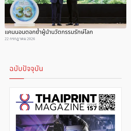
แคนนอนตอกย้ำผู้นำนวัตกรรมรักษ์โลก
22 กรกฎาคม 2026
ฉบับปัจจุบัน