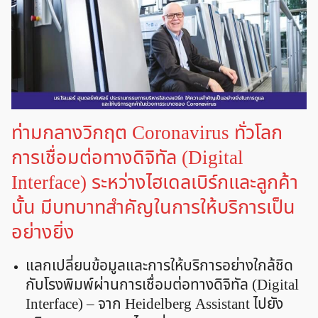
ท่ามกลางวิกฤต Coronavirus ทั่วโลก
การเชื่อมต่อทางดิจิทัล (Digital
Interface) ระหว่างไฮเดลเบิร์กและลูกค้า
นั้น มีบทบาทสำคัญในการให้บริการเป็น
อย่างยิ่ง
แลกเปลี่ยนข้อมูลและการให้บริการอย่างใกล้ชิด
กับโรงพิมพ์ผ่านการเชื่อมต่อทางดิจิทัล (Digital
Interface) – จาก Heidelberg Assistant ไปยัง