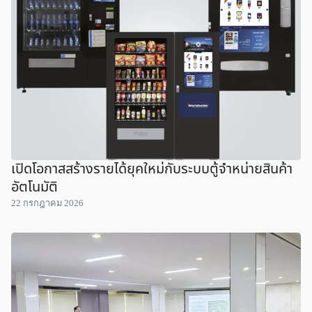
เปิดโอกาสสร้างรายได้ยุคใหม่กับระบบตู้จำหน่ายสินค้า
อัตโนมัติ
22 กรกฎาคม 2026