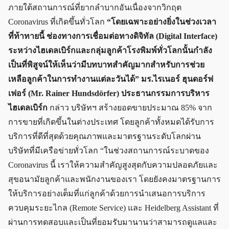
ภายใต้สถานการณ์ที่ยากลำบากอันเนื่องจากวิกฤต
Coronavirus ที่เกิดขึ้นทั่วโลก
“โดยเฉพาะอย่างยิ่งในช่วงเวลา
ที่ท้าทายนี้ ช่องทางการเชื่อมต่อทางดิจิทัล (Digital Interface)
ระหว่างไฮเดลเบิร์กและกลุ่มลูกค้าโรงพิมพ์ทั่วโลกนั้นกำลัง
เป็นที่พิสูจน์ให้เห็นว่ามีบทบาทสำคัญมากสำหรับการช่วย
เหลือลูกค้าในการทำงานแต่ละวันได้”
มร.ไรเนอร์ ฮุนดอร์ฟ
เฟอร์ (Mr. Rainer Hundsdörfer) ประธานกรรมการบริหาร
ไฮเดลเบิร์ก
กล่าว บริษัทฯ สร้างยอดขายประมาณ 85% จาก
การขายที่เกิดขึ้นในต่างประเทศ โดยลูกค้าทั้งหมดได้รับการ
บริการที่ดีที่สุดด้วยคุณภาพและมาตรฐานระดับโลกผ่าน
บริษัทที่มีเครือข่ายทั่วโลก “ในช่วงสถานการณ์ระบาดของ
Coronavirus นี้ เราให้ความสำคัญสูงสุดกับความปลอดภัยและ
สุขอนามัยลูกค้าและพนักงานของเรา โดยยังคงมาตรฐานการ
ให้บริการอย่างเต็มที่แก่ลูกค้าด้วยการนำเสนอการบริการ
ควบคุมระยะไกล (Remote Service) และ Heidelberg Assistant ที่
ผ่านการทดสอบและเป็นที่ยอมรับมานานว่าสามารถดูแลและ