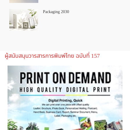
Packaging 2030
ผู้สนับสนุนวารสารการพิมพ์ไทย ฉบับที่ 157