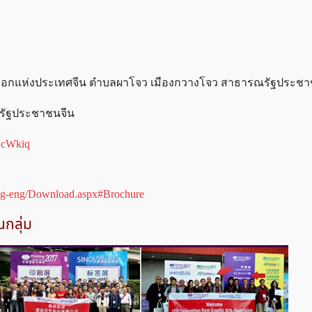
งออกแห่งประเทศจีน ตำบลผาโจว เมืองกวางโจว สาธารณรัฐประชา
รณรัฐประชาชนจีน
/ZcWkiq
ang-eng/Download.aspx#Brochure
นกลุ่ม