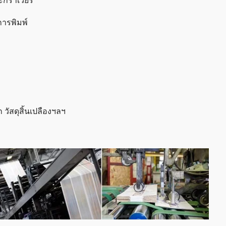
กราเวียร์
การพิมพ์
 วัสดุสิ้นเปลืองฯลฯ