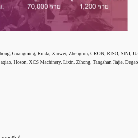
ong, Guangming, Ruida, Xinwei, Zhengrun, CRON, RISO, SINI, Ua
qiao, Hoson, XCS Machinery, Lixin, Zihong, Tangshan Jiajie, Degao