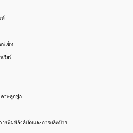
พ์
อฟเซ็ท
วียร์
ะดาษลูกฟูก
การพิมพ์อิงค์เจ็ทและการผลิตป้าย