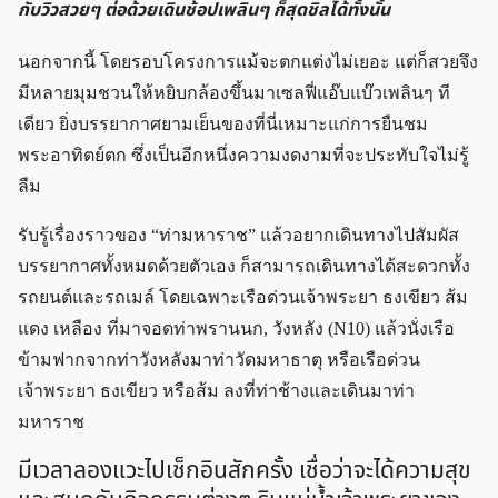
กับวิวสวยๆ ต่อด้วยเดินช้อปเพลินๆ ก็สุดชิลได้ทั้งนั้น
นอกจากนี้ โดยรอบโครงการแม้จะตกแต่งไม่เยอะ แต่ก็สวยจึง
มีหลายมุมชวนให้หยิบกล้องขึ้นมาเซลฟี่แอ๊บแบ๊วเพลินๆ ที
เดียว ยิ่งบรรยากาศยามเย็นของที่นี่เหมาะแก่การยืนชม
พระอาทิตย์ตก ซึ่งเป็นอีกหนึ่งความงดงามที่จะประทับใจไม่รู้
ลืม
รับรู้เรื่องราวของ “ท่ามหาราช” แล้วอยากเดินทางไปสัมผัส
บรรยากาศทั้งหมดด้วยตัวเอง ก็สามารถเดินทางได้สะดวกทั้ง
รถยนต์และรถเมล์ โดยเฉพาะเรือด่วนเจ้าพระยา ธงเขียว ส้ม
แดง เหลือง ที่มาจอดท่าพรานนก, วังหลัง (N10) แล้วนั่งเรือ
ข้ามฟากจากท่าวังหลังมาท่าวัดมหาธาตุ หรือเรือด่วน
เจ้าพระยา ธงเขียว หรือส้ม ลงที่ท่าช้างและเดินมาท่า
มหาราช
มีเวลาลองแวะไปเช็กอินสักครั้ง เชื่อว่าจะได้ความสุข