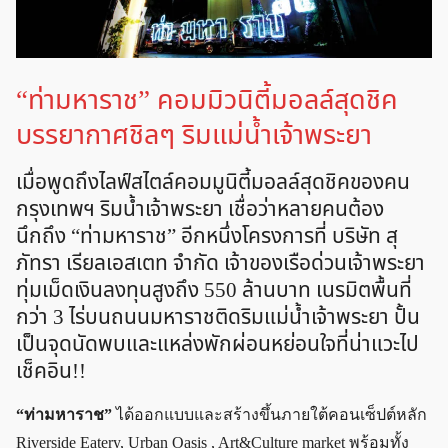
“ท่ามหาราช” คอมมิวนิตี้มอลล์สุดชิค
บรรยากาศชิลๆ ริมแม่น้ำเจ้าพระยา
เมื่อพูดถึงไลฟ์สไตล์คอมมูนิตี้มอลล์สุดชิคของคน
กรุงเทพฯ ริมน้ำเจ้าพระยา เชื่อว่าหลายคนต้อง
นึกถึง “ท่ามหาราช” อีกหนึ่งโครงการที่ บริษัท สุ
ภัทรา เรียลเอสเตท จำกัด เจ้าของเรือด่วนเจ้าพระยา
ทุ่มเม็ดเงินลงทุนสูงถึง 550 ล้านบาท เนรมิตพื้นที่
กว่า 3 ไร่บนถนนมหาราชติดริมแม่น้ำเจ้าพระยา ปั้น
เป็นจุดนัดพบและแหล่งพักผ่อนหย่อนใจที่น่าแวะไป
เช็คอิน!!
“ท่ามหาราช”
ได้ออกแบบและสร้างขึ้นภายใต้คอนเซ็ปต์หลัก
Riverside Eatery, Urban Oasis , Art&Culture market พร้อมทั้ง