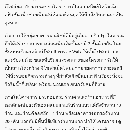
ดีไซน์สถาปัตยกรรมของโครงการเป็นแบบสไตล์โคโลเนีย
ลฟิวชัน เพื่อช่วยเพิ่มเสน่ห์แนวย้อนยุคให้นึกถึงวันวานมาเป็น
จุดขาย
ด้วยการใช้กลุ่มอาคารพาณิชย์ที่มีอยู่เดิมมาปรับปรุงใหม่ รวม
ถึงได้สร้างอาคารบางส่วนเพิ่มเติมขึ้นมามี 2 ชั้นด้วยกัน โดย
ชั้นบนหรือดาดฟ้ามีโซน Riverside Walk ให้ขึ้นไปชมวิวสวย
และรับลมด้วย ขณะที่บริเวณตรงกลางของโครงการจัดให้
เป็นลานโล่งกว้าง มีโซฟาเม็ดโฟมมากมายหลากหลายเฉดสี
ให้นั่งรับชมกิจกรรมต่างๆ ที่กำลังเกิดขึ้นบนเวที หรือจะนั่งชม
วิวริมน้ำก็เพลินๆ หรือจะนอนเอกเขนกรับลมก็ดีงาม
ภายในโครงการ ประกอบด้วย ร้านค้าและร้านอาหารที่มี
เอกลักษณ์ของตัวเอง ผสมผสานกับร้านแบรนด์ดังจำนวน 43
ร้าน และร้านคีออสอีก 14 ร้าน พร้อมอาคารจอดรถจำนวน
200 คัน บวกกับมีพื้นที่สีเขียวจำนวนมาก ทำให้โครงการฯ ดู
โปร่งและสดชื่น เข้ากับบรรยากาศริมน้ำได้อย่างลงตัว