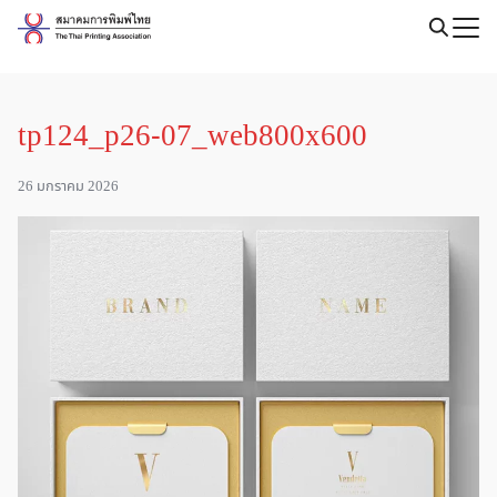
Skip
to
Search
content
for:
tp124_p26-07_web800x600
26 มกราคม 2026