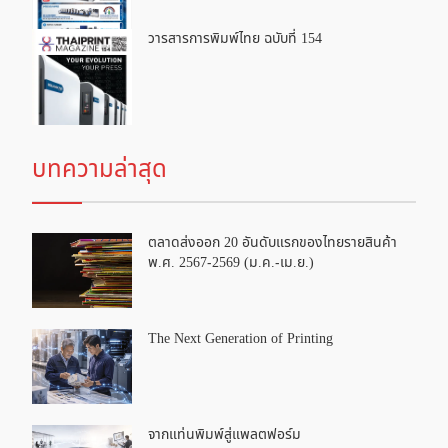
วารสารการพิมพ์ไทย ฉบับที่ 154
บทความล่าสุด
ตลาดส่งออก 20 อันดับแรกของไทยรายสินค้า
พ.ศ. 2567-2569 (ม.ค.-เม.ย.)
The Next Generation of Printing
จากแท่นพิมพ์สู่แพลตฟอร์ม