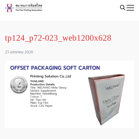
Skip
to
Search
content
for:
tp124_p72-023_web1200x628
25 มกราคม 2026