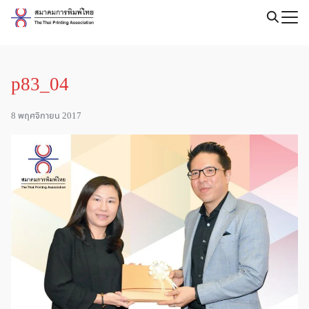
Skip
to
Search
content
for:
p83_04
8 พฤศจิกายน 2017