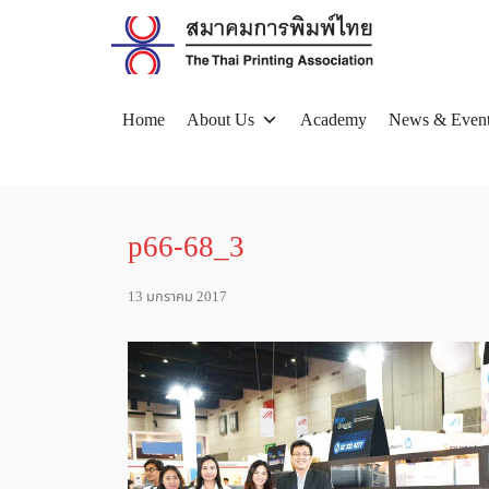
Skip
to
content
Home
About Us
Academy
News & Even
Se
for
p66-68_3
13 มกราคม 2017