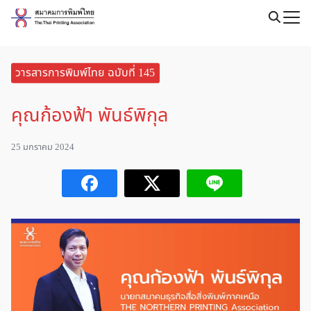
Skip
to
Search
content
for:
วารสารการพิมพ์ไทย ฉบับที่ 145
คุณก้องฟ้า พันธ์พิกุล
25 มกราคม 2024