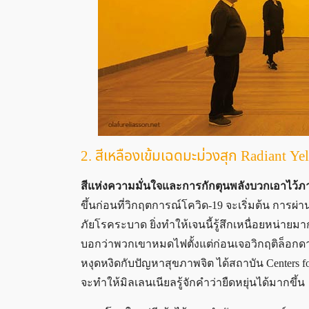
2. สีเหลืองเข้มเฉดมะม่วงสุก Radiant Ye
สีแห่งความมั่นใจและการกักตุนพลังบวกเอาไว้
ขึ้นก่อนที่วิกฤตการณ์โควิด-19 จะเริ่มต้น กา
ภัยโรคระบาด ยิ่งทำให้เจนนี้รู้สึกเหนื่อยหน่
บอกว่าพวกเขาหมดไฟตั้งแต่ก่อนเจอวิกฤติล็อกดา
หงุดหงิดกับปัญหาสุขภาพจิต ได้สถาบัน Centers for
จะทำให้มิลเลนเนียลรู้จักคำว่ายืดหยุ่นได้มากขึ้น