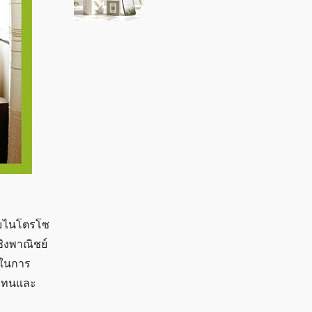
้อมไนโตรโซ
ชิงพาณิชย์
ดีในการ
มคงทนและ