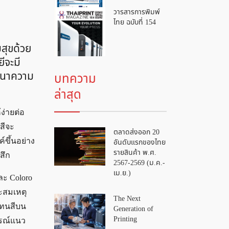
วารสารการพิมพ์
ไทย ฉบับที่ 154
มสุขด้วย
ีจะมี
ัฒนาความ
บทความ
ล่าสุด
ง่ายต่อ
สีจะ
ตลาดส่งออก 20
์ขึ้นอย่าง
อันดับแรกของไทย
รายสินค้า พ.ศ.
สึก
2567-2569 (ม.ค.-
เม.ย.)
ะ Coloro
ะสมเหตุ
The Next
โทนสีบน
Generation of
Printing
ารณ์แนว