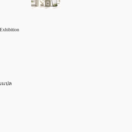
xhibition
อมแปล