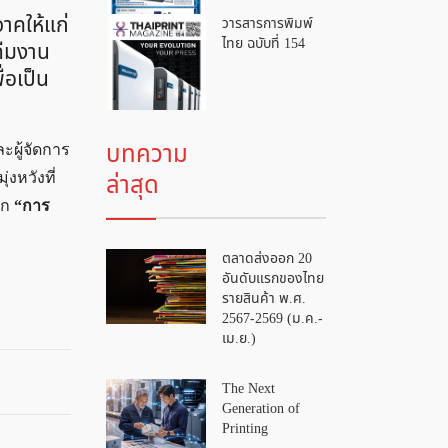
จาคให้แก่
วารสารการพิมพ์
ไทย ฉบับที่ 154
ทีมงาน
่อเป็น
บทความ
ะผู้จัดการ
ล่าสุด
งหวังที่
าก
“การ
ตลาดส่งออก 20
อันดับแรกของไทย
รายสินค้า พ.ศ.
2567-2569 (ม.ค.-
เม.ย.)
The Next
Generation of
Printing