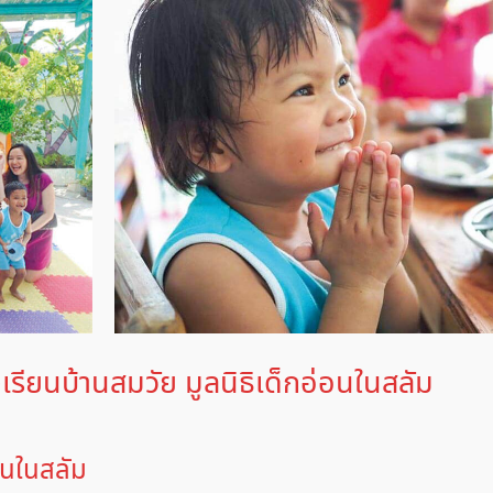
รียนบ้านสมวัย มูลนิธิเด็กอ่อนในสลัม
อนในสลัม