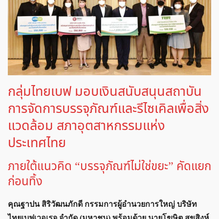
กลุ่มไทยเบฟ มอบเงินสนับสนุนสถาบัน
การจัดการบรรจุภัณฑ์และรีไซเคิลเพื่อสิ่ง
แวดล้อม สภาอุตสาหกรรมแห่ง
ประเทศไทย
ภายใต้แนวคิด “บรรจุภัณฑ์ไม่ใช่ขยะ” คัดแยก
ก่อนทิ้ง
คุณฐาปน สิริวัฒนภักดี กรรมการผู้อำนวยการใหญ่ บริษัท
ไทยเบฟเวอเรจ จำกัด (มหาชน) พร้อมด้วย นายโฆษิต สุขสิงห์