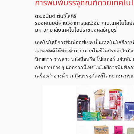
การพิมพ์บรรจุภัณฑ์ด้วยเทคโน
ดร.อนันต์ ตันวิไลศิริ
รองคณบดีฝ่ายวิชาการและวิจัย คณะเทคโนโลยี
มหาวิทยาลัยเทคโนโลยีราชมงคลธัญบุรี
เทคโนโลยีการพิมพ์ออฟเซต เป็นเทคโนโลยีการพิมพ
ออฟเซตมีให้พบเห็นมากมายในชีวิตประจำวันปัจจุบัน 
นิตยสาร วารสาร หนังสือหรือ โปสเตอร์ แผ่นพั
กระดาษต่าง ๆ นอกจากนี้เทคโนโลยีการพิมพ์ออฟ
เครื่องสำอางค์ รวมถึงบรรจุภัณฑ์โลหะ เช่น กระป๋