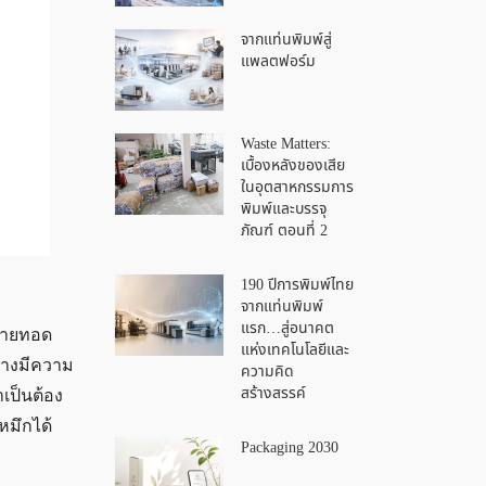
จากแท่นพิมพ์สู่
แพลตฟอร์ม
Waste Matters:
เบื้องหลังของเสีย
ในอุตสาหกรรมการ
พิมพ์และบรรจุ
ภัณฑ์ ตอนที่ 2
190 ปีการพิมพ์ไทย
จากแท่นพิมพ์
แรก…สู่อนาคต
ถ่ายทอด
แห่งเทคโนโลยีและ
ายางมีความ
ความคิด
สร้างสรรค์
เป็นต้อง
มึกได้
Packaging 2030