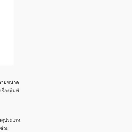
่งตามขนาด
รื่องพิมพ์
ัสดุประเภท
ช่วย