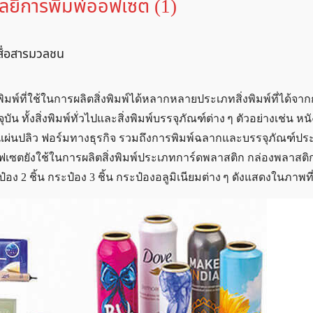
โลยีการพิมพ์ออฟเซต (1)
สื่อสารมวลชน
์ที่ใช้ในการผลิตสิ่งพิมพ์ได้หลากหลายประเภทสิ่งพิมพ์ที่ได้จาก
ทั้งสิ่งพิมพ์ทั่วไปและสิ่งพิมพ์บรรจุภัณฑ์ต่าง ๆ ตัวอย่างเช่น หนั
บ แผ่นปลิว ฟอร์มทางธุรกิจ รวมถึงการพิมพ์ฉลากและบรรจุภัณฑ์ปร
เซตยังใช้ในการผลิตสิ่งพิมพ์ประเภทการ์ดพลาสติก กล่องพลาสติ
อง 2 ชิ้น กระป๋อง 3 ชิ้น กระป๋องอลูมิเนียมต่าง ๆ ดังแสดงในภาพที่