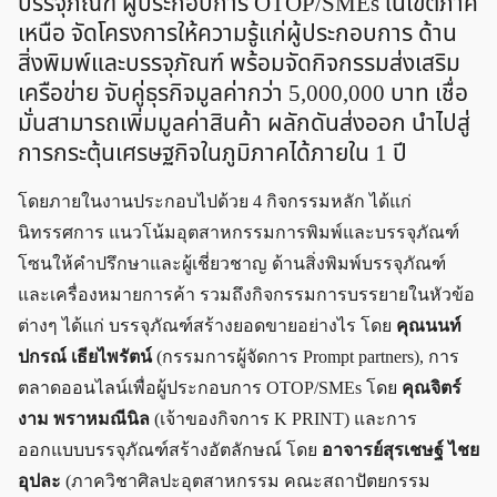
บรรจุภัณฑ์ ผู้ประกอบการ OTOP/SMEs ในเขตภาค
เหนือ จัดโครงการให้ความรู้แก่ผู้ประกอบการ ด้าน
สิ่งพิมพ์และบรรจุภัณฑ์ พร้อมจัดกิจกรรมส่งเสริม
เครือข่าย จับคู่ธุรกิจมูลค่ากว่า 5,000,000 บาท เชื่อ
มั่นสามารถเพิ่มมูลค่าสินค้า ผลักดันส่งออก นำไปสู่
การกระตุ้นเศรษฐกิจในภูมิภาคได้ภายใน 1 ปี
โดยภายในงานประกอบไปด้วย 4 กิจกรรมหลัก ได้แก่
นิทรรศการ แนวโน้มอุตสาหกรรมการพิมพ์และบรรจุภัณฑ์
โซนให้คำปรึกษาและผู้เชี่ยวชาญ ด้านสิ่งพิมพ์บรรจุภัณฑ์
และเครื่องหมายการค้า รวมถึงกิจกรรมการบรรยายในหัวข้อ
ต่างๆ ได้แก่ บรรจุภัณฑ์สร้างยอดขายอย่างไร โดย
คุณนนท์
ปกรณ์ เธียไพรัตน์
(กรรมการผู้จัดการ Prompt partners), การ
ตลาดออนไลน์เพื่อผู้ประกอบการ OTOP/SMEs โดย
คุณจิตร์
งาม พราหมณีนิล
(เจ้าของกิจการ K PRINT) และการ
ออกแบบบรรจุภัณฑ์สร้างอัตลักษณ์ โดย
อาจารย์สุรเชษฐ์ ไชย
อุปละ
(ภาควิชาศิลปะอุตสาหกรรม คณะสถาปัตยกรรม