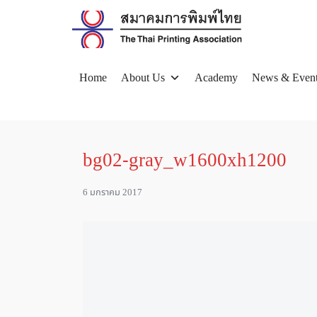
Skip
to
content
Home
About Us
Academy
News & Even
Se
for
bg02-gray_w1600xh1200
6 มกราคม 2017