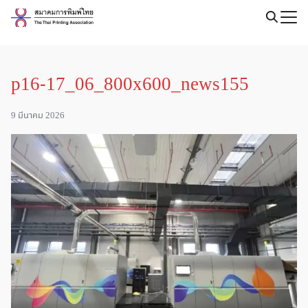
Skip
to
Search
content
for:
p16-17_06_800x600_news155
9 มีนาคม 2026