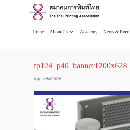
Skip
to
content
Home
About Us
Academy
News & Even
Se
for
tp124_p40_banner1200x628
8 กุมภาพันธ์ 2026