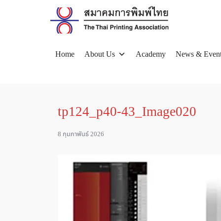
Skip
to
content
Home
About Us
Academy
News & Even
Se
for
tp124_p40-43_Image020
8 กุมภาพันธ์ 2026