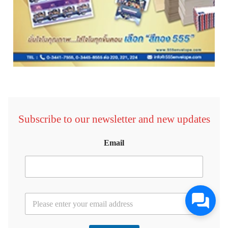
Subscribe to our newsletter and new updates
Email
E
m
a
i