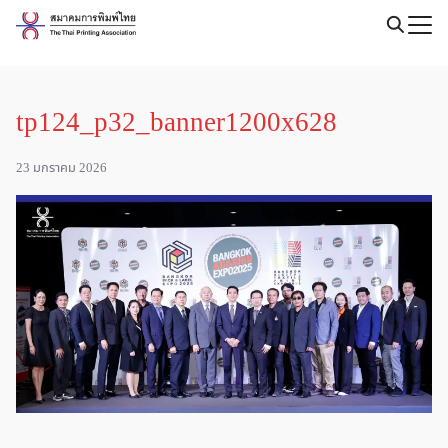
Skip
to
Search
content
for:
tp124_p32_banner1200x628
23 มกราคม 2026