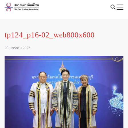
Skip
to
Search
content
for:
tp124_p16-02_web800x600
20 มกราคม 2026