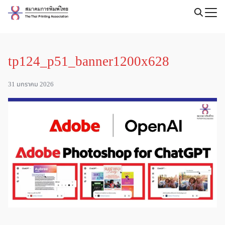
Skip
to
Search
content
for:
tp124_p51_banner1200x628
31 มกราคม 2026