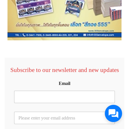
Subscribe to our newsletter and new updates
Email
E
m
a