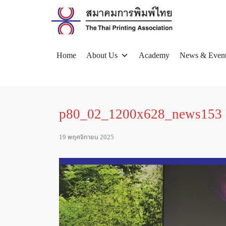
Skip
to
content
Home
About Us
Academy
News & Even
Se
for
p80_02_1200x628_news153
19 พฤศจิกายน 2025