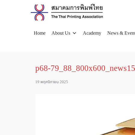
Skip
to
content
Home
About Us
Academy
News & Even
Se
for
p68-79_88_800x600_news1
19 พฤศจิกายน 2025