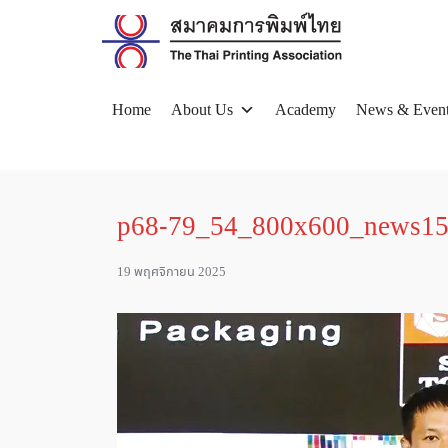
Skip
to
content
Home
About Us
Academy
News & Even
Se
for
p68-79_54_800x600_news1
19 พฤศจิกายน 2025