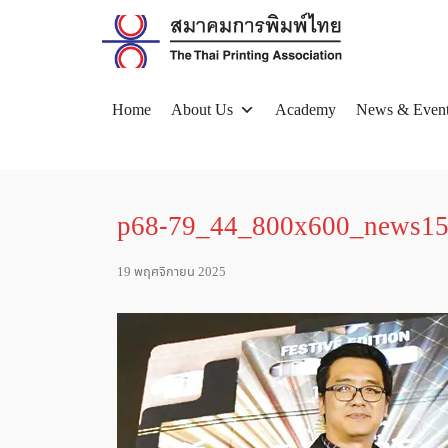
Skip
to
content
Home
About Us
Academy
News & Even
Se
for
p68-79_44_800x600_news1
19 พฤศจิกายน 2025