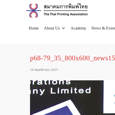
Skip
to
content
Home
About Us
Academy
News & Even
Se
for
p68-79_35_800x600_news1
19 พฤศจิกายน 2025